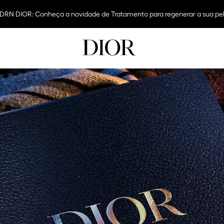
 dos Pais: Presenteie com Dior e aproveite frete grátis em todas as com