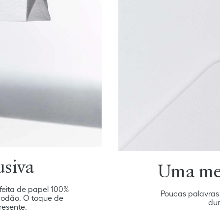
usiva
Uma me
eita de papel 100%
Poucas palavras
godão. O toque de
dur
resente.