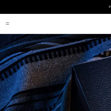
Dia
TERMOS MAIS BUSCADOS
1
º
dior forever
6
º
base
2
º
dior addict
7
º
iluminador
3
º
maquiagem
8
º
gloss
4
º
miss dior
9
º
sauvage
5
º
perfume
10
º
blush