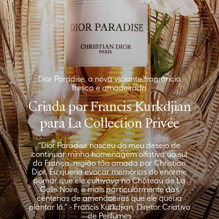
Dior Paradise, a nova viciante fragrância
fresca e amadeirada
Criada por Francis Kurkdjian
para La Collection Privée
“Dior Paradise nasceu do meu desejo de
continuar minha homenagem olfativa ao sul
da França, região tão amada por Christian
Dior. Eu queria evocar memórias do enorme
pomar que ele cultivava no Château de La
Colle Noire, e mais particularmente das
centenas de amendoeiras que ele queria
plantar lá.” - Francis Kurkdjian, Diretor Criativo
de Perfumes