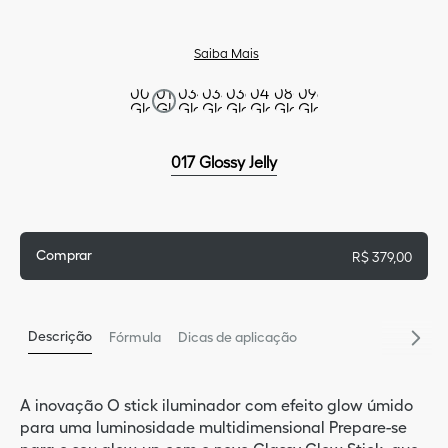
9
º
bas
Saiba Mais
5
º
glos
10
º
blu
017 Glossy Jelly
Comprar
R$
379
,
00
Descrição
Fórmula
Dicas de aplicação
A inovação O stick iluminador com efeito glow úmido
para uma luminosidade multidimensional Prepare-se