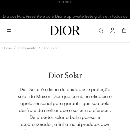
Dia dos Pais: Presenteie com Dior e aproveite frete grátis em todas as
compras
Encontre e
Tratamento
Dior Solar
Dior Solar
Dior Solar é a linha de cuidados e proteção
solar da Maison Dior que combina eficácia e
apelo sensorial para garantir que sua pele
desfrute do melhor que o sol tem a oferecer.
De protetor solar a balm pós-sol e
utobronzeador, a linha inclui produtos que