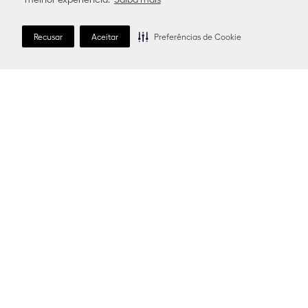
Site map
Escolha seu País ou Região e idioma:
Recusar
Aceitar
Preferências de Cookie
Brasil (Português)
Siga-nos:
Instagram
X
Facebook
TERMOS MAIS BUSCADOS
1
º
dior forever
6
º
base
2
º
dior addict
7
º
iluminador
3
º
maquiagem
8
º
gloss
4
º
miss dior
9
º
sauvage
5
º
perfume
10
º
blush