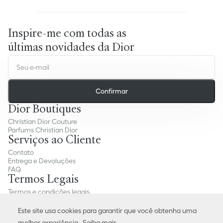
Inspire-me com todas as
últimas novidades da Dior
Confirmar
Dior Boutiques
Christian Dior Couture
Parfums Christian Dior
Serviços ao Cliente
Contato
Entrega e Devoluções
FAQ
Termos Legais
Termos e condições legais
Política de Privacidade
Preferências de Cookies
Este site usa cookies para garantir que você obtenha uma
Condições gerais de venda
melhor experiência.
Saiba mais