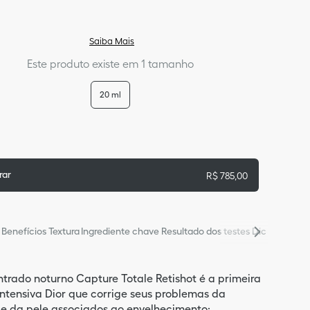
Saiba Mais
Este produto existe em 1 tamanho
20 ml
rar
R$
785
,
00
Benefícios
Textura
Ingrediente chave
Resultado dos testes
Dicas de apl
trado noturno Capture Totale Retishot é a primeira
intensiva Dior que corrige seus problemas da
e da pele associados ao envelhecimento: