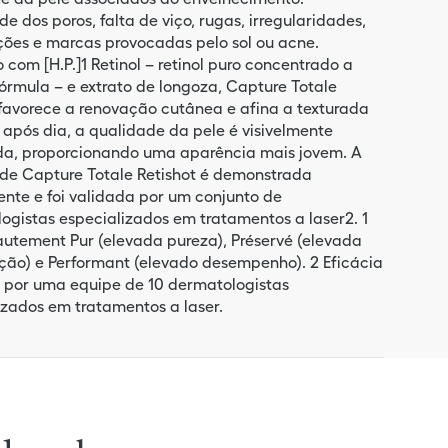
ade dos poros, falta de viço, rugas, irregularidades,
ções e marcas provocadas pelo sol ou acne.
 com [H.P.]1 Retinol – retinol puro concentrado a
fórmula – e extrato de longoza, Capture Totale
 favorece a renovação cutânea e afina a texturada
a após dia, a qualidade da pele é visivelmente
a, proporcionando uma aparência mais jovem. A
 de Capture Totale Retishot é demonstrada
ente e foi validada por um conjunto de
ogistas especializados em tratamentos a laser2. 1
 Hautement Pur (elevada pureza), Préservé (elevada
ção) e Performant (elevado desempenho). 2 Eficácia
 por uma equipe de 10 dermatologistas
izados em tratamentos a laser.