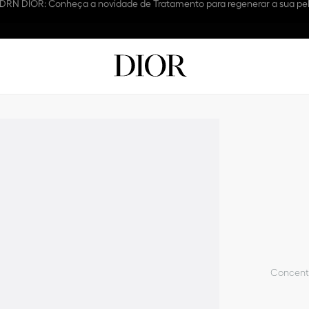
 dos Pais: Presenteie com Dior e aproveite frete grátis em todas as com
Concentr