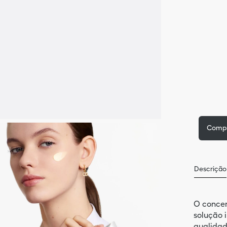
Comp
Descrição
O concen
solução 
qualidad