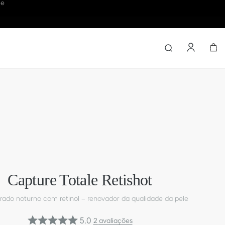
pras
Encontre em
Capture Totale Retishot
ado noturno com retinol – renovador da qualidade da pele
5.0
2
avaliações