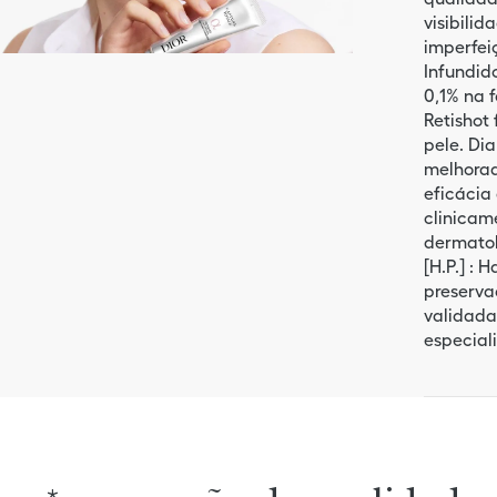
visibilid
imperfei
Infundido
0,1% na 
Retishot
pele. Di
melhorad
eficácia
clinicam
dermatol
[H.P.] :
preserva
validada
especial