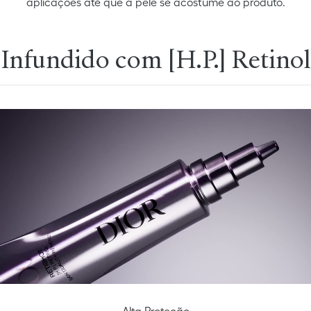
aplicações até que a pele se acostume ao produto.
Infundido com [H.P.] Retinol
Alta Proteção