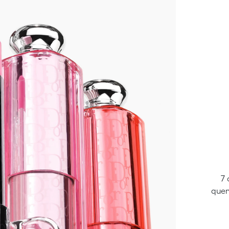
7 
quen