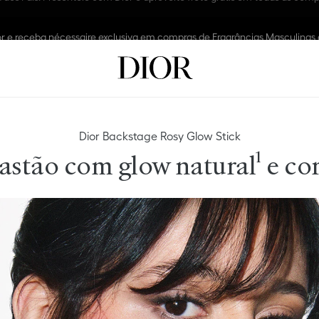
r e receba nécessaire exclusiva em compras de Fragrâncias Masculinas
Dior Backstage Rosy Glow Stick
stão com glow natural¹ e co