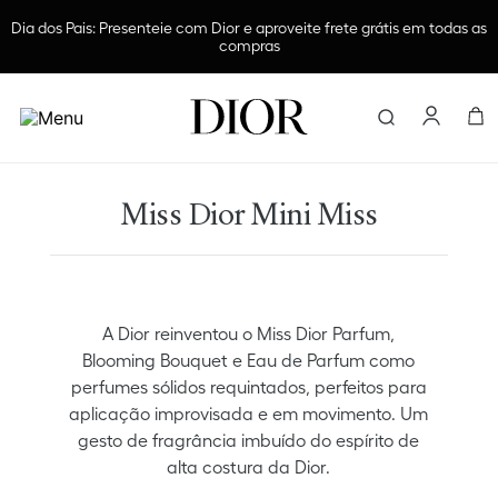
Declare seu amor e receba nécessaire exclusiva em compras de
Fragrâncias Masculinas acima de R$1299
Encontre e
Miss Dior Mini Miss
A Dior reinventou o Miss Dior Parfum,
Blooming Bouquet e Eau de Parfum como
perfumes sólidos requintados, perfeitos para
aplicação improvisada e em movimento. Um
gesto de fragrância imbuído do espírito de
alta costura da Dior.