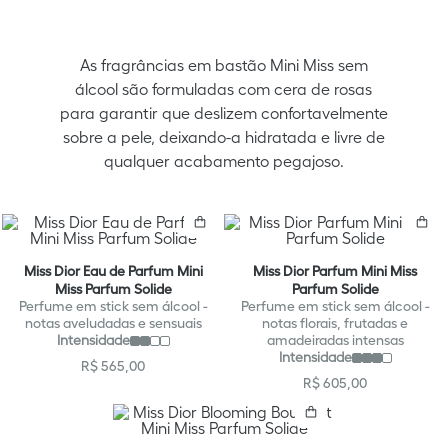
As fragrâncias em bastão Mini Miss sem
álcool são formuladas com cera de rosas
para garantir que deslizem confortavelmente
sobre a pele, deixando-a hidratada e livre de
qualquer acabamento pegajoso.
Comprar
C
Miss Dior Eau de Parfum Mini
Miss Dior Parfum Mini Miss
Miss Parfum Solide
Parfum Solide
Perfume em stick sem álcool -
Perfume em stick sem álcool -
notas aveludadas e sensuais
notas florais, frutadas e
Intensidade
amadeiradas intensas
Intensidade
R$
565
,
00
R$
605
,
00
Comprar