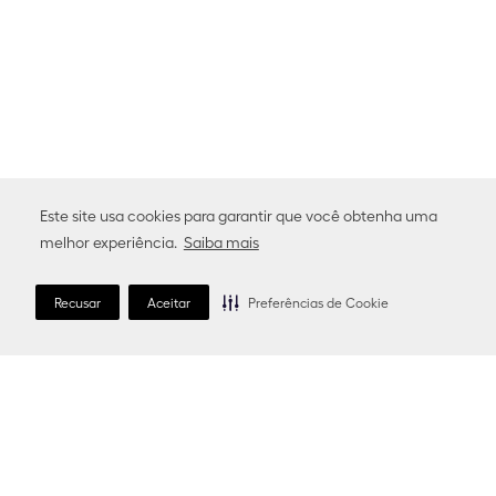
Este site usa cookies para garantir que você obtenha uma
melhor experiência.
Saiba mais
Recusar
Aceitar
Preferências de Cookie
A rotina de proteção
A essência requintada do