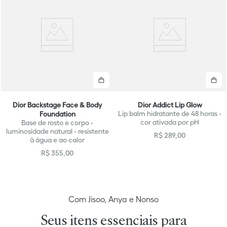
Comprar
C
Dior Backstage Face & Body
Dior Addict Lip Glow
Lip balm hidratante de 48 horas -
Foundation
cor ativada por pH
Base de rosto e corpo -
luminosidade natural - resistente
R$
289
,
00
à água e ao calor
R$
355
,
00
Com Jisoo, Anya e Nonso
Seus itens essenciais para