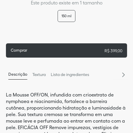
Este produto existe em 1 tamanho
9
º
sau
150 ml
5
º
per
10
º
blu
Comprar
R$
399
,
00
Descrição
Textura
Lista de ingredientes
La Mousse OFF/ON, infundida com crioextrato de
nymphaea e niacinamida, fortalece a barreira
cutânea, proporcionando hidratação e luminosidade à
pele. Sua textura cremosa se transforma em uma
mousse leve e perfumada ao entrar em contato com a
pele. EFICÁCIA OFF Remove impurezas, vestígios de