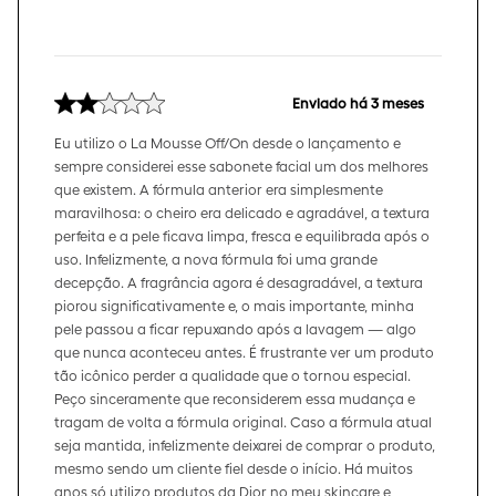
Enviado há
3 meses
Eu utilizo o La Mousse Off/On desde o lançamento e
sempre considerei esse sabonete facial um dos melhores
que existem. A fórmula anterior era simplesmente
maravilhosa: o cheiro era delicado e agradável, a textura
perfeita e a pele ficava limpa, fresca e equilibrada após o
uso. Infelizmente, a nova fórmula foi uma grande
decepção. A fragrância agora é desagradável, a textura
piorou significativamente e, o mais importante, minha
pele passou a ficar repuxando após a lavagem — algo
que nunca aconteceu antes. É frustrante ver um produto
tão icônico perder a qualidade que o tornou especial.
Peço sinceramente que reconsiderem essa mudança e
tragam de volta a fórmula original. Caso a fórmula atual
seja mantida, infelizmente deixarei de comprar o produto,
mesmo sendo um cliente fiel desde o início. Há muitos
anos só utilizo produtos da Dior no meu skincare e