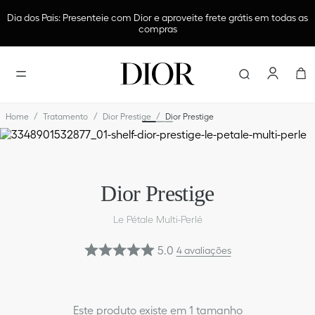
Dia dos Pais: Presenteie com Dior e aproveite frete grátis em todas as
compras
Encontre e
Tratamento
Dior Prestige
Dior Prestige
TERMOS
MAIS
BUSCAD
1
º
dior
Dior Prestige
6
º
sau
2
º
dior
Le Pétale Multi-Perlé
7
º
blu
5.0
4
avaliações
3
º
maq
8
º
per
Este produto existe em 1 tamanho
4
º
glos