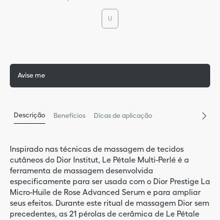
9
º
ilu
U
5
º
bas
10
º
miss
Avise me
Descrição
Benefícios
Dicas de aplicação
Inspirado nas técnicas de massagem de tecidos
cutâneos do Dior Institut, Le Pétale Multi-Perlé é a
ferramenta de massagem desenvolvida
especificamente para ser usada com o Dior Prestige La
Micro-Huile de Rose Advanced Serum e para ampliar
seus efeitos. Durante este ritual de massagem Dior sem
precedentes, as 21 pérolas de cerâmica de Le Pétale