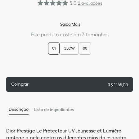
5.0
2
avaliações
9
º
sau
5
º
per
Saiba Mais
10
º
blu
Este produto existe em 3 tamanhos
01
GLOW
00
Comprar
R$
1
.
165
,
00
Descrição
Lista de ingredientes
Dior Prestige Le Protecteur UV Jeunesse et Lumière
protege a pele contra os diferentes raios do espectro