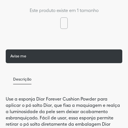
9
º
sau
Este produto existe em 1 tamanho
5
º
per
10
º
blu
Avise me
Descrição
Use a esponja Dior Forever Cushion Powder para
aplicar o pó solto Dior, que fixa a maquiagem e realça
a luminosidade da pele sem deixar acabamento
esbranquiçado. Fácil de usar, essa esponja permite
retirar o pó solto diretamente da embalagem Dior