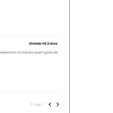
Enviado há
2 anos
omplemento incrível pra quem gosta de
1 - 5
de
7