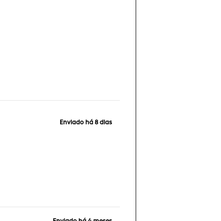
Enviado há
8 dias
Enviado há
4 meses