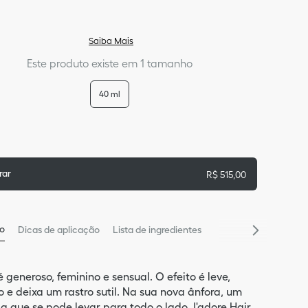
Saiba Mais
Este produto existe em 1 tamanho
40 ml
rar
R$
515
,
00
ão
Dicas de aplicação
Lista de ingredientes
 generoso, feminino e sensual. O efeito é leve,
o e deixa um rastro sutil. Na sua nova ânfora, um
ia que se pode levar para todo o lado, J'adore Hair