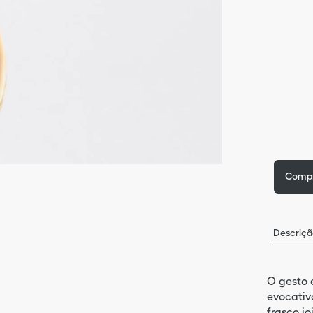
Comp
Descriç
O gesto é
evocativ
frasco jo