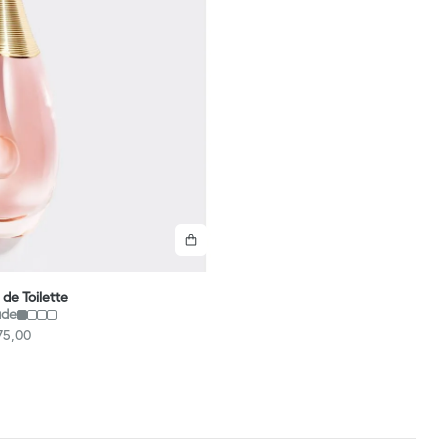
Comprar
 de Toilette
ade
75
,
00