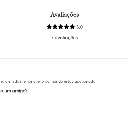
Avaliações
5.0
7
avaliações
rilho além do melhor cheiro do mundo estou apaixonada
 a um amigo?