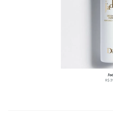
J'a
R$
3