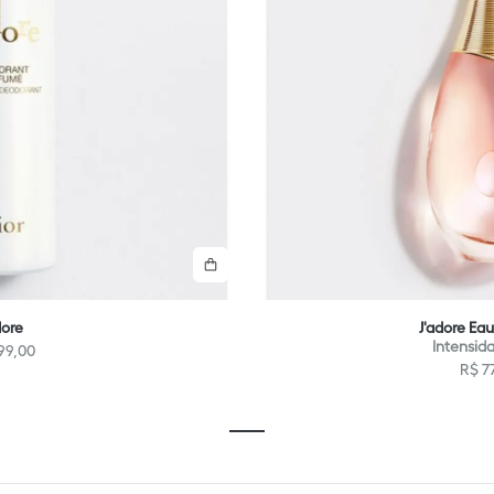
Comprar
dore
J'adore Eau
Intensid
99
,
00
R$
7