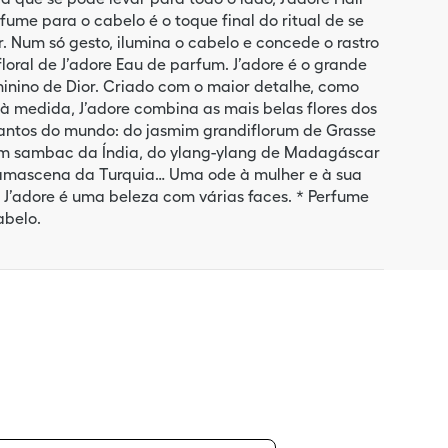
fume para o cabelo é o toque final do ritual de se
. Num só gesto, ilumina o cabelo e concede o rastro
floral de J’adore Eau de parfum. J’adore é o grande
eminino de Dior. Criado com o maior detalhe, como
 à medida, J’adore combina as mais belas flores dos
antos do mundo: do jasmim grandiflorum de Grasse
m sambac da Índia, do ylang-ylang de Madagáscar
amascena da Turquia… Uma ode à mulher e à sua
 J’adore é uma beleza com várias faces. * Perfume
abelo.