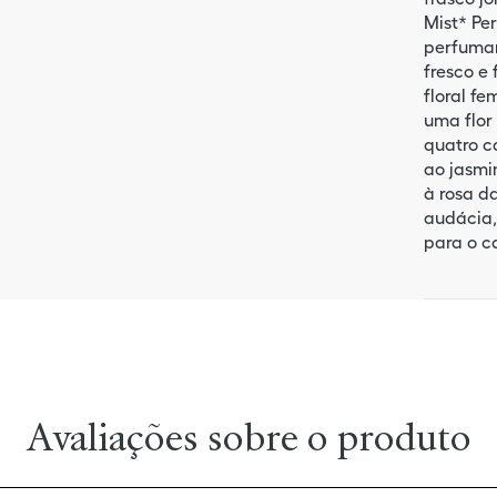
Mist* Per
perfumar
fresco e 
floral f
uma flor
quatro c
ao jasmi
à rosa d
audácia,
para o c