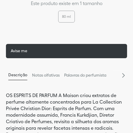
Este produto existe em 1 tamanho
9
º
ilu
80 ml
5
º
bas
10
º
miss
Avise me
Descrição
Notas olfativas
Palavras do perfumista
OS ESPRITS DE PARFUM A Maison criou extratos de
perfume altamente concentrados para La Collection
Privée Christian Dior: Esprits de Parfum. Com uma
modernidade assumida, Francis Kurkdjian, Diretor
Criativo de Perfumes, revisita a silhueta dos aromas
originais para revelar facetas intensas e radicais.