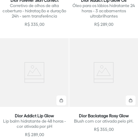
Dior Forever Skin Correct
Dior Addict Lip Glow Oil
Corretivo de olhos de alta
Óleo para os lábios hidratante 24
cobertura - hidratação e duração
horas - 3 acabamentos
24h - sem transferência
ultrabrilhantes
R$
335
,
00
R$
289
,
00
Comprar
C
Dior Addict Lip Glow
Dior Backstage Rosy Glow
Lip balm hidratante de 48 horas -
Blush com cor ativada pelo pH.
cor ativada por pH
R$
355
,
00
R$
289
,
00