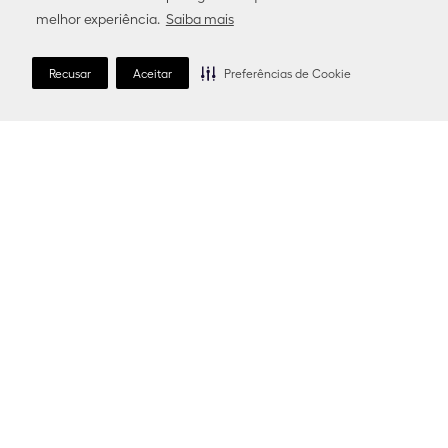
Condições gerais de venda
melhor experiência.
Saiba mais
Site map
Escolha seu País ou Região e idioma:
Recusar
Aceitar
Preferências de Cookie
Brasil (Português)
Siga-nos:
Instagram
X
Facebook
TERMOS MAIS BUSCADOS
1
º
dior forever
6
º
sauvage
2
º
dior addict
7
º
blush
3
º
maquiagem
8
º
perfume
4
º
gloss
9
º
iluminador
5
º
base
10
º
miss dior