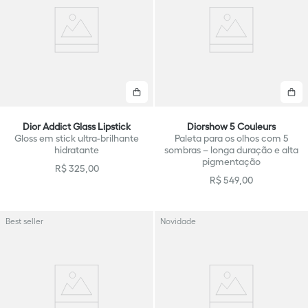
Comprar
C
Dior Addict Glass Lipstick
Diorshow 5 Couleurs
Gloss em stick ultra-brilhante
Paleta para os olhos com 5
hidratante
sombras – longa duração e alta
pigmentação
R$
325
,
00
R$
549
,
00
Best seller
Novidade