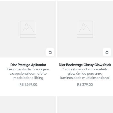
Comprar
C
Dior Prestige Aplicador
Dior Backstage Glassy Glow Stick
Ferramenta de massagem
O stick iluminador com efeito
excepcional com efeito
glow úmido para uma
modelador e lifting
luminosidade multidimensional
R$
1
.
249
,
00
R$
379
,
00