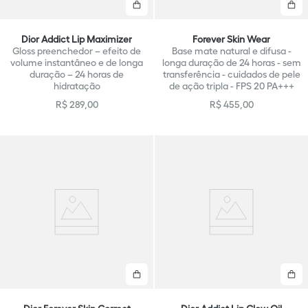
Comprar
C
Dior Addict Lip Maximizer
Forever Skin Wear
Gloss preenchedor – efeito de
Base mate natural e difusa -
volume instantâneo e de longa
longa duração de 24 horas - sem
duração – 24 horas de
transferência - cuidados de pele
hidratação
de ação tripla - FPS 20 PA+++
R$
289
,
00
R$
455
,
00
Comprar
C