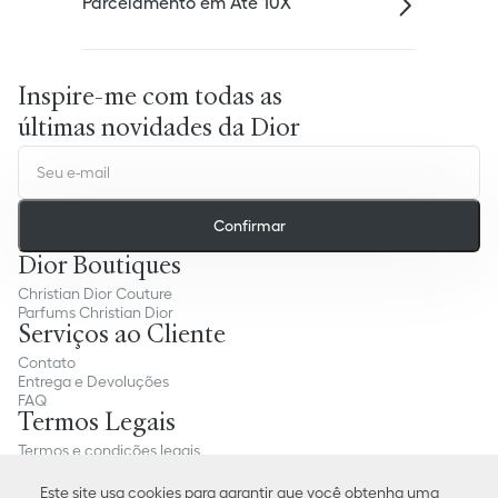
Parcelamento em Até 10X
Inspire-me com todas as
últimas novidades da Dior
Confirmar
Dior Boutiques
Christian Dior Couture
Parfums Christian Dior
Serviços ao Cliente
Contato
Entrega e Devoluções
FAQ
Termos Legais
Termos e condições legais
Política de Privacidade
Preferências de Cookies
Este site usa cookies para garantir que você obtenha uma