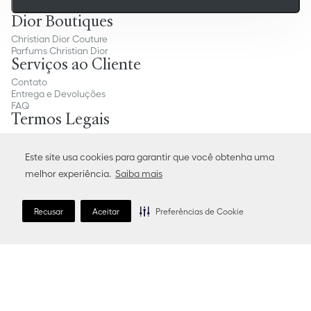
Dior Boutiques
Christian Dior Couture
Parfums Christian Dior
Serviços ao Cliente
Contato
Entrega e Devoluções
FAQ
Termos Legais
Termos e condições legais
Política de Privacidade
Este site usa cookies para garantir que você obtenha uma
Preferências de Cookies
Condições gerais de venda
melhor experiência.
Saiba mais
Site map
Recusar
Aceitar
Preferências de Cookie
Escolha seu País ou Região e idioma:
Brasil (Português)
Siga-nos:
Instagram
X
Facebook