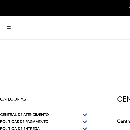
Dia
TERMOS MAIS BUSCADOS
1
º
dior forever
6
º
base
2
º
dior addict
7
º
iluminador
3
º
maquiagem
8
º
gloss
4
º
miss dior
9
º
sauvage
5
º
perfume
10
º
blush
CE
CATEGORIAS
CENTRAL DE ATENDIMENTO
Centr
POLÍTICAS DE PAGAMENTO
CENTRAL DE ATENDIMENTO
POLÍTICA DE ENTREGA