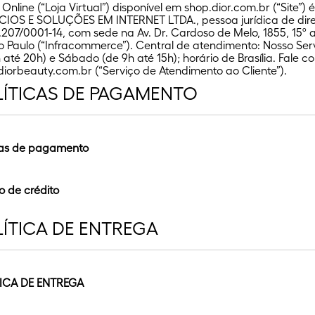
 Online (“Loja Virtual”) disponível em shop.dior.com.br (“Si
IOS E SOLUÇÕES EM INTERNET LTDA., pessoa jurídica de direit
.207/0001-14, com sede na Av. Dr. Cardoso de Melo, 1855, 15º 
o Paulo (“Infracommerce”). Central de atendimento: Nosso Ser
 até 20h) e Sábado (de 9h até 15h); horário de Brasília. Fale c
iorbeauty.com.br (“Serviço de Atendimento ao Cliente”).
ÍTICAS DE PAGAMENTO
icas de pagamento
mpras efetuadas na Loja Virtual podem ser pagas por meio de
s de 1 (um) cartão de crédito.Para mais informações sobre pr
o de crédito
ndições disponíveis na página do produto em nosso Site.Os p
xclusivos para as vendas realizadas por ele. As condições a
ÍTICA DE ENTREGA
tir estas mesmas condições do Site.Atenção! O prazo de ent
lizar compras com cartão de crédito na Loja Virtual, você pod
istradora do seu cartão de crédito aprovar o pagamento e o 
card, American Express, ELO e Diners Club. As compras poderã
er um e-mail informando quando seu pedido houver sido conf
ros, desde que a Parcela Mínima seja de R$ 100,00 Para usar 
ento no momento do fechamento do seu pedido de compra. N
rem solicitados. Você pode optar por realizar o pagamento de
ICA DE ENTREGA
r total da compra esteja dentro do limite de crédito disponível
á não ser aprovado pela administradora do seu cartão e você