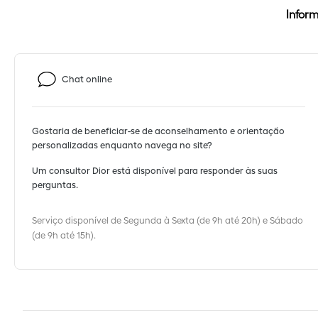
compr
(i) Cu
Caso o
caso 
Infor
do va
"propr
de com
o praz
resti
teve q
Toda 
cance
atrav
númer
Chat online
de ma
embal
endere
obrig
Gostaria de beneficiar-se de aconselhamento e orientação
personalizadas enquanto navega no site?
Um consultor Dior está disponível para responder às suas
perguntas.
Serviço disponível de Segunda à Sexta (de 9h até 20h) e Sábado
(de 9h até 15h).