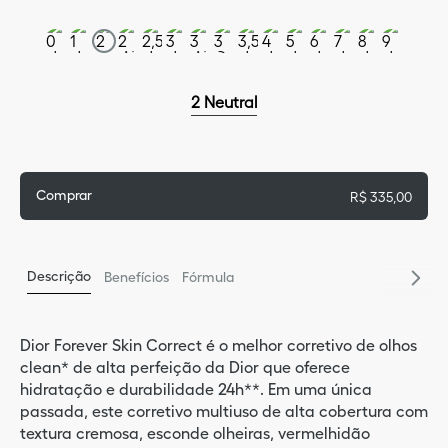
9
º
sau
5
º
miss
2 Neutral
10
º
glos
Comprar
R$
335
,
00
Descrição
Benefícios
Fórmula
Dior Forever Skin Correct é o melhor corretivo de olhos
clean* de alta perfeição da Dior que oferece
hidratação e durabilidade 24h**. Em uma única
passada, este corretivo multiuso de alta cobertura com
textura cremosa, esconde olheiras, vermelhidão