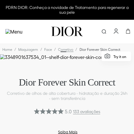
PDRN DIOR: Conheça a novidade de Tratamento para regenerar a
sua pele
Dia dos Pais: Presenteie com Dior e aproveite frete grátis em todas as
Encontre e
compras
Maquiagem
Face
Corretivo
Dior Forever Skin Correct
TERMOS
MAIS
Try it on
BUSCAD
1
º
dior
Dior Forever Skin Correct
6
º
per
2
º
dior
Corretivo de olhos de alta cobertura - hidratação e duração 24h
- sem transferência
7
º
blu
5.0
133
avaliações
3
º
maq
8
º
bas
Saiba Mais
4
º
ilu