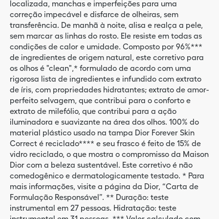
localizada, manchas e imperfeições para uma
correção impecável e disfarce de olheiras, sem
transferência. De manhã à noite, alisa e realça a pele,
sem marcar as linhas do rosto. Ele resiste em todas as
condições de calor e umidade. Composto por 96%***
de ingredientes de origem natural, este corretivo para
os olhos é "clean",* formulado de acordo com uma
rigorosa lista de ingredientes e infundido com extrato
de íris, com propriedades hidratantes; extrato de amor-
perfeito selvagem, que contribui para o conforto e
extrato de milefólio, que contribui para a ação
iluminadora e suavizante na área dos olhos. 100% do
material plástico usado na tampa Dior Forever Skin
Correct é reciclado**** e seu frasco é feito de 15% de
vidro reciclado, o que mostra o compromisso da Maison
Dior com a beleza sustentável. Este corretivo é não
comedogênico e dermatologicamente testado. * Para
mais informações, visite a página da Dior, “Carta de
Formulação Responsável”. ** Duração: teste
instrumental em 27 pessoas. Hidratação: teste
instrumental em 31 pessoas. *** Valor calculado com