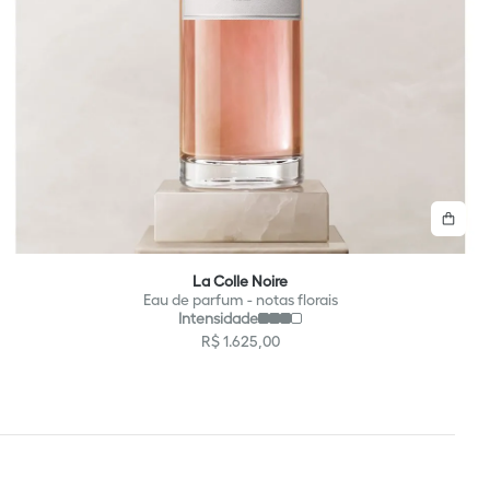
mprar
Com
La Colle Noire
Eau de parfum - notas florais
Intensidade
R$
1
.
625
,
00