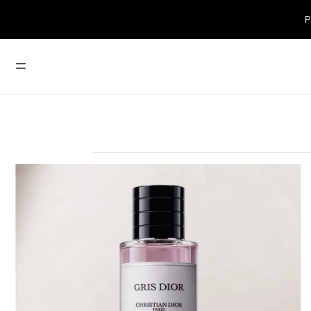
P
TERMOS MAIS BUSCADOS
1
º
dior forever
6
º
base
2
º
dior addict
7
º
iluminador
3
º
maquiagem
8
º
gloss
4
º
miss dior
9
º
sauvage
5
º
perfume
10
º
blush