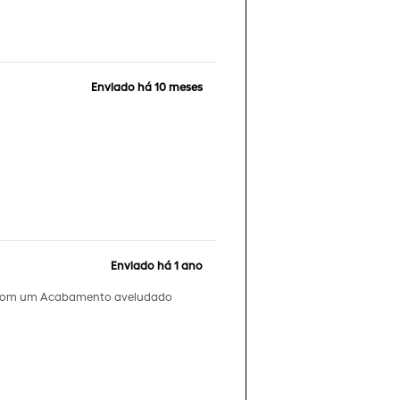
Enviado há
10 meses
Enviado há
1 ano
cia com um Acabamento aveludado