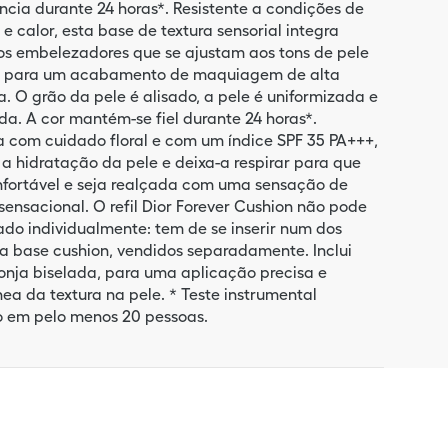
ência durante 24 horas*. Resistente a condições de
e calor, esta base de textura sensorial integra
s embelezadores que se ajustam aos tons de pele
os para um acabamento de maquiagem de alta
a. O grão da pele é alisado, a pele é uniformizada e
da. A cor mantém-se fiel durante 24 horas*.
a com cuidado floral e com um índice SPF 35 PA+++,
 a hidratação da pele e deixa-a respirar para que
nfortável e seja realçada com uma sensação de
 sensacional. O refil Dior Forever Cushion não pode
zado individualmente: tem de se inserir num dos
da base cushion, vendidos separadamente. Inclui
nja biselada, para uma aplicação precisa e
a da textura na pele. * Teste instrumental
o em pelo menos 20 pessoas.