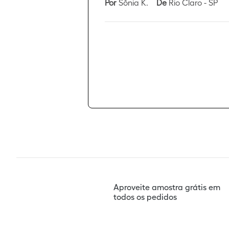
Por
Sônia K.
De
Rio Claro - SP
Aproveite amostra grátis em
todos os pedidos