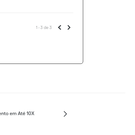
1 - 3
de
3
nto em Até 10X