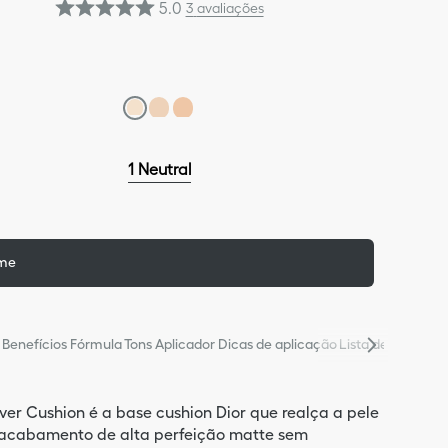
5.0
3
avaliações
1 Neutral
 me
Benefícios
Fórmula
Tons
Aplicador
Dicas de aplicação
Lista de ingredie
ever Cushion é a base cushion Dior que realça a pele
acabamento de alta perfeição matte sem