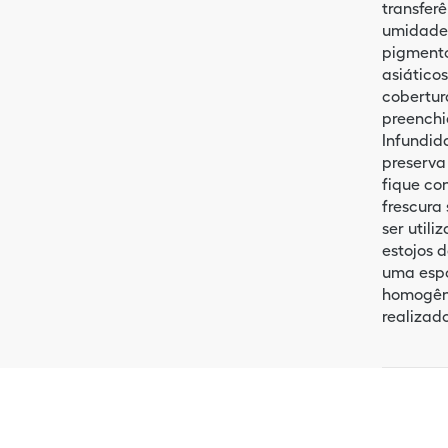
transfer
umidade 
pigmento
asiátic
cobertur
preenchi
Infundid
preserva
fique co
frescura
ser utili
estojos 
uma espo
homogêne
realizad