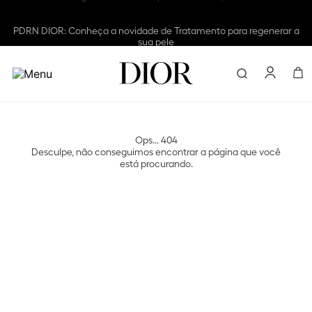
PDRN DIOR: Conheça a novidade de Tratamento para regenerar a
sua pele
Encontre e
Ops... 404
Desculpe, não conseguimos encontrar a página que você
está procurando.