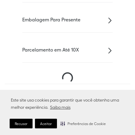
Embalagem Para Presente
Parcelamento em Até 10X
Escolha seu País ou Região e idioma:
Brasil (Português)
Este site usa cookies para garantir que você obtenha uma
melhor experiência.
Saiba mais
Siga-nos:
Instagram
X
Facebook
Recusar
Aceitar
Preferências de Cookie