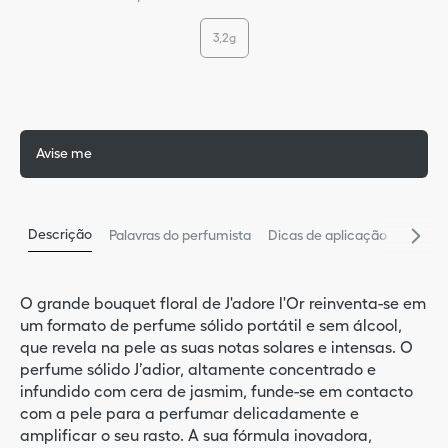
9
º
bas
3,2g
5
º
glos
10
º
blu
Avise me
Descrição
Palavras do perfumista
Dicas de aplicação
O grande bouquet floral de J'adore l'Or reinventa-se em
um formato de perfume sólido portátil e sem álcool,
que revela na pele as suas notas solares e intensas. O
perfume sólido J’adior, altamente concentrado e
infundido com cera de jasmim, funde-se em contacto
com a pele para a perfumar delicadamente e
amplificar o seu rasto. A sua fórmula inovadora,