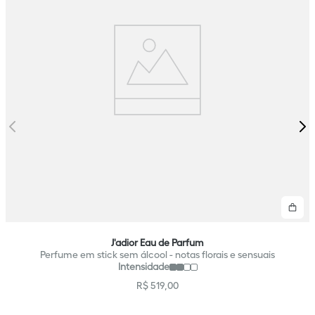
Co
J'adior Eau de Parfum
Perfume em stick sem álcool - notas florais e sensuais
Intensidade
R$
519
,
00