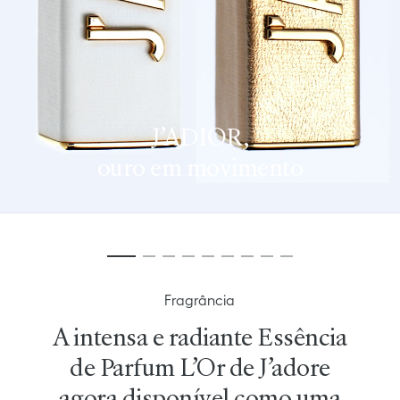
J’ADIOR,
ouro em movimento
Fragrância
A intensa e radiante Essência
de Parfum L’Or de J’adore