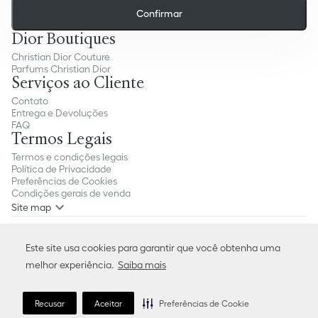
Confirmar
Dior Boutiques
Christian Dior Couture
Parfums Christian Dior
Serviços ao Cliente
Contato
Entrega e Devoluções
FAQ
Termos Legais
Termos e condições legais
Política de Privacidade
Preferências de Cookies
Condições gerais de venda
Site map
Escolha seu País ou Região e idioma:
Este site usa cookies para garantir que você obtenha uma
Brasil (Português)
melhor experiência.
Saiba mais
Siga-nos:
Instagram
X
Facebook
Recusar
Aceitar
Preferências de Cookie