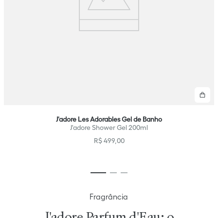
Co
J'adore Les Adorables Gel de Banho
J'adore Shower Gel 200ml
R$
499
,
00
Fragrância