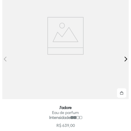
Co
J'adore
Eau de parfum
Intensidade
R$
639
,
00