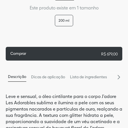
Este produto existe em 1 tamanho
9
º
bas
5
º
glos
200 ml
10
º
blu
Comprar
R$
679
,
00
Descrição
Dicas de aplicação
Lista de ingredientes
Leve e sensual, o óleo cintilante para o corpo J’adore
Les Adorables sublima e ilumina a pele com os seus
pigmentos nacarados e partículas de ouro, realçando a
sua fragrância. A textura com glitter hidrata a pele,
proporcionando a suavidade de um véu acetinado e a
assinatura sensual do bouquet floral de J’adore.