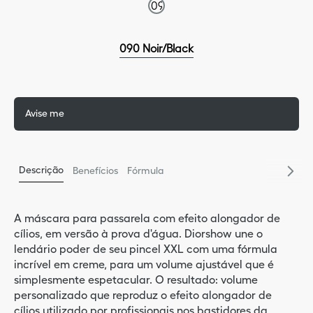
9
º
sau
5
º
miss
090 Noir/Black
10
º
glos
Avise me
Descrição
Benefícios
Fórmula
A máscara para passarela com efeito alongador de
cílios, em versão à prova d'água. Diorshow une o
lendário poder de seu pincel XXL com uma fórmula
incrível em creme, para um volume ajustável que é
simplesmente espetacular. O resultado: volume
personalizado que reproduz o efeito alongador de
cílios utilizado por profissionais nos bastidores da