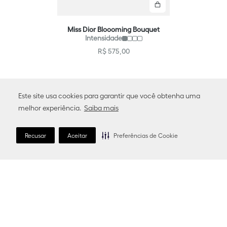
Comprar
Miss Dior Bloooming Bouquet
Intensidade
R$
575
,
00
Este site usa cookies para garantir que você obtenha uma
melhor experiência.
Saiba mais
Aproveite amostra grátis em todos os
pedidos
Recusar
Aceitar
Preferências de Cookie
Embalagem Para Presente
Parcelamento em Até 10X