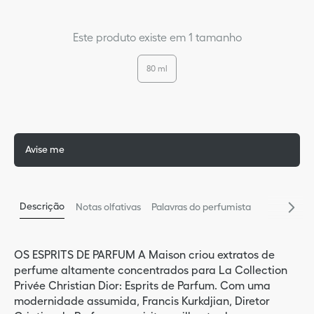
9
º
bas
Este produto existe em 1 tamanho
5
º
glos
80 ml
10
º
blu
Avise me
Descrição
Notas olfativas
Palavras do perfumista
OS ESPRITS DE PARFUM A Maison criou extratos de
perfume altamente concentrados para La Collection
Privée Christian Dior: Esprits de Parfum. Com uma
modernidade assumida, Francis Kurkdjian, Diretor